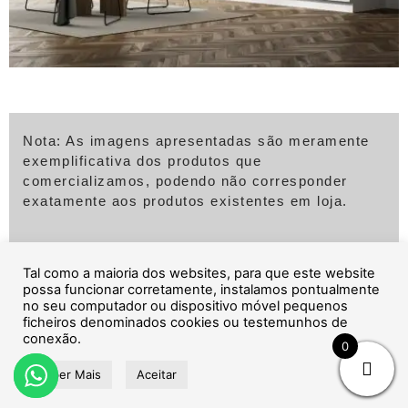
Nota: As imagens apresentadas são meramente
exemplificativa dos produtos que
comercializamos, podendo não corresponder
exatamente aos produtos existentes em loja.
Tal como a maioria dos websites, para que este website
possa funcionar corretamente, instalamos pontualmente
Pedido de informações
no seu computador ou dispositivo móvel pequenos
ficheiros denominados cookies ou testemunhos de
conexão.
0
Poderá se entender enviar-nos uma mensagem a
solicitar mais informações através do formulário
Saber Mais
Aceitar
abaixo.